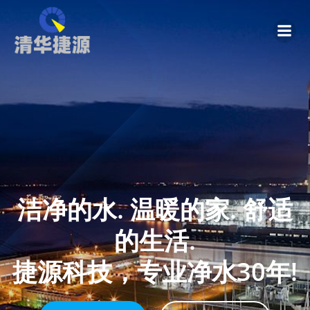
跳
转
到
内
容
洁净的水. 温暖的家. 舒适
的生活.
捷源科技，专业净水30年!