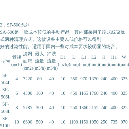
2．SF-500系列
SA-500是一款成本较低的手动产品，其内部采用了刷式或吸吮
式两种清理方式。这款设备主要以低价格可以得到
好的过滤性能。适用于国内一些对成本要求较明显的场合。
滤网
最大
冲洗
管径
D1
L
L1
L2
H
H1
W
型号
面积
流量
流量
(inch)
(inch)
(mm)
(mm)
(mm)
(mm)
(mm)
(mm)
(cm2)
(m3/h)
(m3/h)
SF-
4
3220
80
40
10
350
970
1370
240
400
325
504L
SF-
6
4300
160
40
10
450
1165
1760
240
400
325
506L
SF-
8
5785
300
40
10
550
1360
2155
240
400
325
508L
SF-
10
8600
500
40
10
1100
1150
1950
250
735
970
510IL