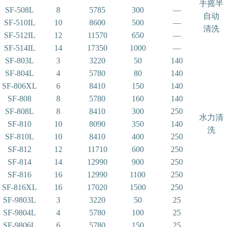
手摇半
SF-508L
8
5785
300
—
自动
SF-510IL
10
8600
500
—
清洗
SF-512IL
12
11570
650
—
SF-514IL
14
17350
1000
—
SF-803L
3
3220
50
140
SF-804L
4
5780
80
140
SF-806XL
6
8410
150
140
SF-808
8
5780
160
140
SF-808L
8
8410
300
250
水力清
SF-810
10
8090
350
140
洗
SF-810L
10
8410
400
250
SF-812
12
11710
600
250
SF-814
14
12990
900
250
SF-816
16
12990
1100
250
SF-816XL
16
17020
1500
250
SF-9803L
3
3220
50
25
SF-9804L
4
5780
100
25
SF-9806L
6
5780
150
25