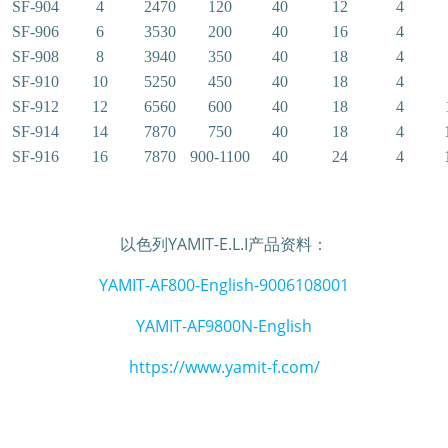
SF-904
4
2470
120
40
12
4
SF-906
6
3530
200
40
16
4
SF-908
8
3940
350
40
18
4
SF-910
10
5250
450
40
18
4
SF-912
12
6560
600
40
18
4
SF-914
14
7870
750
40
18
4
SF-916
16
7870
900-1100
40
24
4
以色列YAMIT-E.L.I产品资料：
YAMIT-AF800-English-9006108001
YAMIT-AF9800N-English
https://www.yamit-f.com/