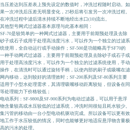
当压差达到压差表上预先设定的数值时，冲洗过程随时启动。如
果一次冲洗后压差无明显变化，25秒后将引发另一次冲洗过程。
在冲洗过程中滤后清水持续不断地经出水口(10)流出。
其他型号网式过滤器基本原理与此基本相同：
SF-70是较简单的一种网式过滤器，主要用于前期预处理及去除
砂子或石子或用于处理高浊度污水，可以作为一个独立的过滤系
统使用，全自动运行或手动操作；SF-500是功能略高于SF70的
一种手动网式过滤器，主要用于前期预处理及去除砂子或石子或
用于处理高浊度污水，可以作为一个独立的过滤系统使用，手动
操作，在清洗时可以通过旋转手柄，以使内部的刷子或吸嘴在滤
网内移动，达到较好的清理效时；SF-200系列及SF-80系列主要
适用于小型水处理需求，其清理吸嘴移动距离较短，但设备在同
等处理能力下价格较低；
电动系列：SF-9800及SF-900系列为电动过滤器，可以用于悬浮
物含量较高或水压较低的过滤系统，冲洗时间很短且耗水较少。
集污管的移动由一台小型电动机驱动完成。所以设备可以更有效
地工作于水压较低的情况，同时也能够更好地适应悬浮物含量极
高的污水的处理。