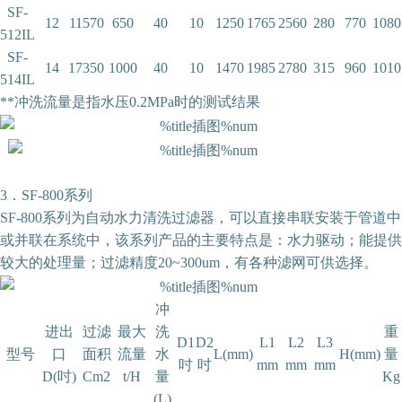
SF-
12
11570
650
40
10
1250
1765
2560
280
770
1080
512IL
SF-
14
17350
1000
40
10
1470
1985
2780
315
960
1010
514IL
**冲洗流量是指水压0.2MPa时的测试结果
3．SF-800系列
SF-800系列为自动水力清洗过滤器，可以直接串联安装于管道中
或并联在系统中，该系列产品的主要特点是：水力驱动；能提供
较大的处理量；过滤精度20~300um，有各种滤网可供选择。
冲
进出
过滤
最大
洗
重
D1
D2
L1
L2
L3
型号
口
面积
流量
水
L(mm)
H(mm)
量
吋
吋
mm
mm
mm
D(吋)
Cm2
t/H
量
Kg
(L)