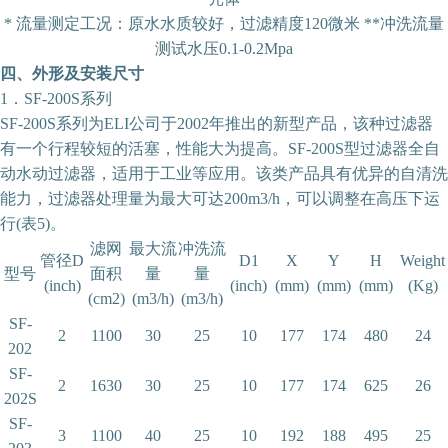
* 流量测定工况：原水水质较好，过滤精度120微米 **冲洗流量
测试水压0.1-0.2Mpa
四、外形及安装尺寸
1．SF-200S系列
SF-200S系列为ELI公司于2002年推出的新型产品，该种过滤器
有一个行程较短的活塞，性能大为提高。SF-200S型过滤器全自
动水动过滤器，适用于工业等应用。该类产品具有优异的自清洗
能力，过滤器处理量为最大可达200m3/h，可以调整在高压下运
行(表5)。
滤网
最大流
冲洗流
管径D
D1
X
Y
H
Weight
型号
面积
量
量
(inch)
(inch)
(mm)
(mm)
(mm)
(Kg)
(cm2)
(m3/h)
(m3/h)
SF-
2
1100
30
25
10
177
174
480
24
202
SF-
2
1630
30
25
10
177
174
625
26
202S
SF-
3
1100
40
25
10
192
188
495
25