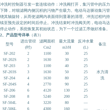
冲洗时控制器引发一套连续动作：冲洗阀打开，集污管中的压力
下降，对细滤网内侧沉积的污物产生吸力。电动马达驱动集污管
绕其轴旋转，从而使滤网内表面得到显著的清理。冲洗过程约持
续至预先设定的时间后停止。冲洗结束时冲洗阀关闭，电动马达
停止动作，系统恢复其初始状态，为下一个过滤工序做好准备。
2、产品型号详单
（表3）
进出管径
滤网面积
最大流量
反冲水量
型号
备注
(吋)
Cm2
m3/H
(L)
SF-202
2
1100
30
25
SF-202S
2
1630
30
25
SF-203
3
1100
40
25
SF-203S
3
1630
50
25
水力清
SF-204
4
1630
80
25
洗
SF-204S
4
2770
90
25
SF-206
6
4120
130
25
SF-208
8
5240
200
25
SF-504L
4
3220
80
—
SF-506L
6
4300
160
—