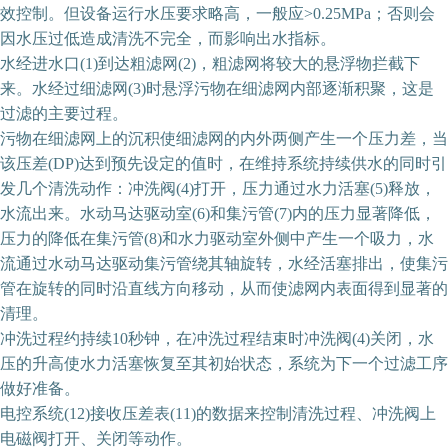
效控制。但设备运行水压要求略高，一般应>0.25MPa；否则会
因水压过低造成清洗不完全，而影响出水指标。
水经进水口(1)到达粗滤网(2)，粗滤网将较大的悬浮物拦截下
来。水经过细滤网(3)时悬浮污物在细滤网内部逐渐积聚，这是
过滤的主要过程。
污物在细滤网上的沉积使细滤网的内外两侧产生一个压力差，当
该压差(DP)达到预先设定的值时，在维持系统持续供水的同时引
发几个清洗动作：冲洗阀(4)打开，压力通过水力活塞(5)释放，
水流出来。水动马达驱动室(6)和集污管(7)内的压力显著降低，
压力的降低在集污管(8)和水力驱动室外侧中产生一个吸力，水
流通过水动马达驱动集污管绕其轴旋转，水经活塞排出，使集污
管在旋转的同时沿直线方向移动，从而使滤网内表面得到显著的
清理。
冲洗过程约持续10秒钟，在冲洗过程结束时冲洗阀(4)关闭，水
压的升高使水力活塞恢复至其初始状态，系统为下一个过滤工序
做好准备。
电控系统(12)接收压差表(11)的数据来控制清洗过程、冲洗阀上
电磁阀打开、关闭等动作。