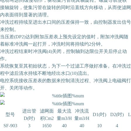
电动马达(8)缓慢动作，驱动集污管绕其轴旋转。螺旋导轨使联
接轴旋转，使集污管在旋转的同时沿直线方向移动，从而使滤网
内表面得到显著的清理。
冲洗过程持续至进出水口间的压差保持一致，由控制器发出信号
来控制。
当压差(DP2)达到附加压差表上预先设定的值时，附加冲洗阀随
着标准冲洗阀一起打开，冲洗时间将持续约2分钟。
冲洗过程结束时冲洗阀(4)关闭，控制轴到达限位开关后停止动
作。
系统恢复至其初始状态，为下一个过滤工序做好准备。在冲洗过
程中滤后清水持续不断地经出水口(10)流出。
电控系统接收压差表的数据来控制清洗过程、冲洗阀上电磁阀打
开、关闭等动作。
进出管
滤网面
最大流
冲洗流
型号
D1(吋)
D2(吋)
L
D(吋)
积Cm2
量m3/H
量m3/H
SF-903
3
1650
40
40
10
4