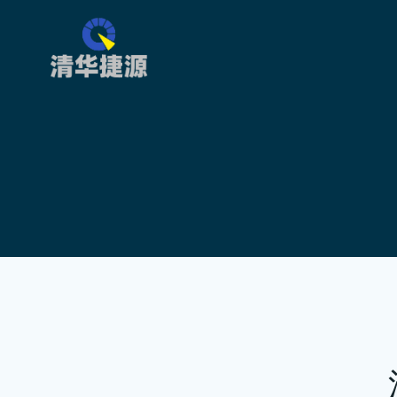
跳
转
到
内
容