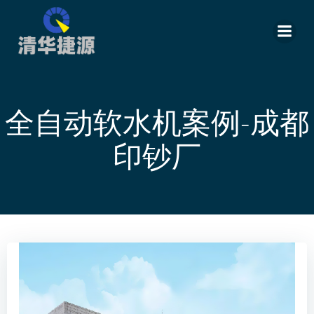
跳
转
到
内
容
全自动软水机案例-成都
印钞厂